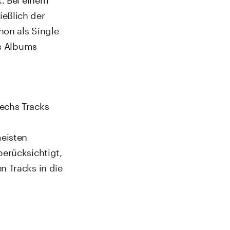
eßlich der
hon als Single
es Albums
echs Tracks
eisten
berücksichtigt,
n Tracks in die