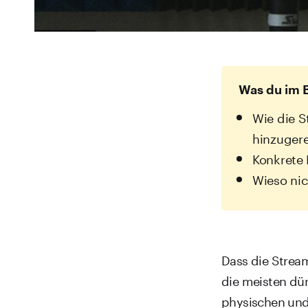
Was du im B
Wie die 
hinzuger
Konkrete 
Wieso nic
Dass die Stream
die meisten dür
physischen und