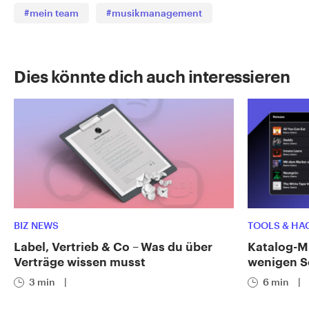
#mein team
#musikmanagement
Dies könnte dich auch interessieren
BIZ NEWS
TOOLS & HA
Label, Vertrieb & Co – Was du über
Katalog-Mi
Verträge wissen musst
wenigen Sc
3 min
|
6 min
|