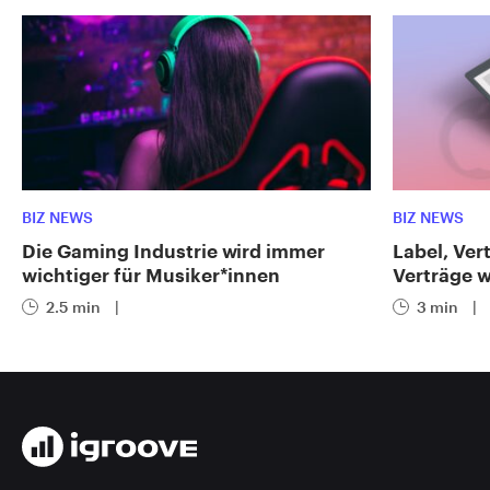
BIZ NEWS
BIZ NEWS
Die Gaming Industrie wird immer
Label, Ver
wichtiger für Musiker*innen
Verträge 
2.5 min
|
3 min
|