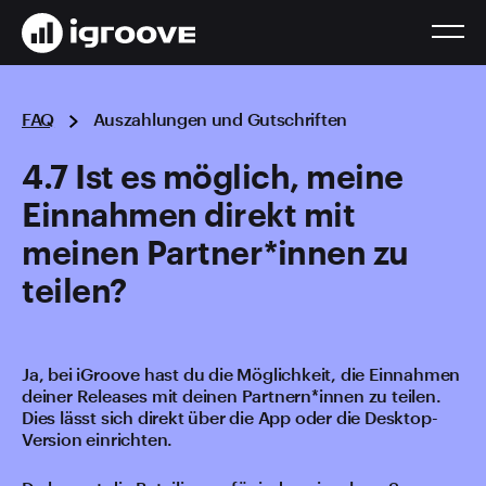
FAQ
Auszahlungen und Gutschriften
4.7 Ist es möglich, meine
Einnahmen direkt mit
meinen Partner*innen zu
teilen?
Ja, bei iGroove hast du die Möglichkeit, die Einnahmen
deiner Releases mit deinen Partnern*innen zu teilen.
Dies lässt sich direkt über die App oder die Desktop-
Version einrichten.