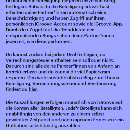
Du kannst die Beteiligung für jeden einzelnen Song
festlegen. Sobald du die Beteiligung erfasst hast,
erhalten deine Partner*innen automatisch eine
Benachrichtigung und haben Zugriff auf ihren
persönlichen iGroove-Account sowie die iGroove-App.
Durch den Zugriff auf die Trenddaten der
entsprechenden Songs sehen deine Partner*innen
jederzeit, wie diese performen.
Du kannst zudem bei jedem Deal festlegen, ob
Verrechnungssteuer enthalten sein soll oder nicht.
Dadurch sind alle deine Partner*innen von Anfang an
korrekt erfasst und du kannst dir viel Papierkram
ersparen. Den wohl ausführlichsten Blog zum Thema
Beteiligung, Verrechnungssteuer und Versteuerung
findest du
hier
.
Die Auszahlungen erfolgen monatlich von iGroove auf
die Konten aller Beteiligten. Jede*r Beteiligte kann sich
unabhängig von den anderen zu einem selbst
gewählten Zeitpunkt und nach eigenem Ermessen sein
Guthaben selbstständig auszahlen.