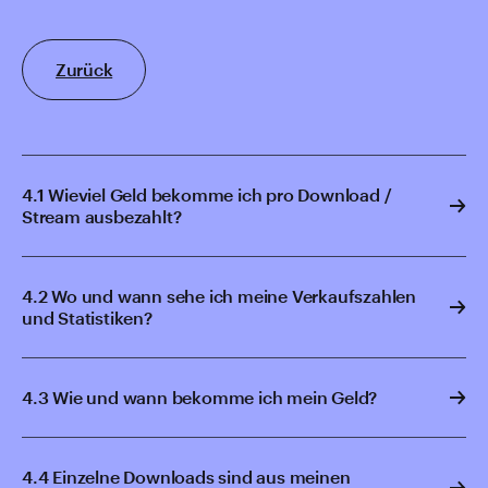
Zurück
4.1 Wieviel Geld bekomme ich pro Download /
Stream ausbezahlt?
4.2 Wo und wann sehe ich meine Verkaufszahlen
und Statistiken?
4.3 Wie und wann bekomme ich mein Geld?
4.4 Einzelne Downloads sind aus meinen