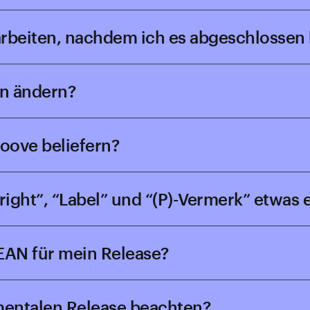
arbeiten, nachdem ich es abgeschlossen
en ändern?
roove beliefern?
right”, “Label” und “(P)-Vermerk” etwas 
EAN für mein Release?
mentalen Release beachten?